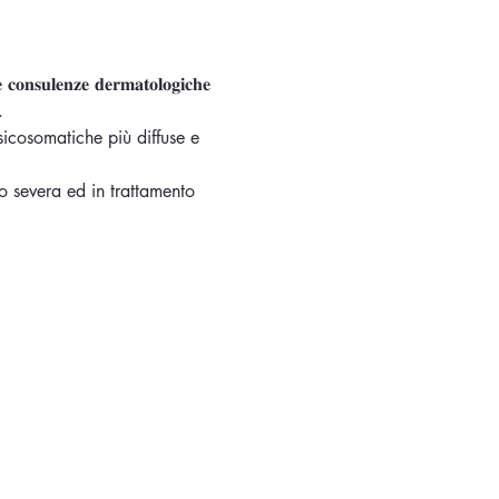
𝐮𝐥𝐞𝐧𝐳𝐞 𝐝𝐞𝐫𝐦𝐚𝐭𝐨𝐥𝐨𝐠𝐢𝐜𝐡𝐞 
.
sicosomatiche più diffuse e 
o severa ed in trattamento 