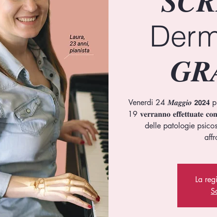
𝑺𝑪
Derm
𝑮𝑹
Venerdi 24 𝑴𝒂𝒈𝒈𝒊𝒐 𝟮𝟬𝟮𝟒 pr
19 𝐯𝐞𝐫𝐫𝐚𝐧𝐧𝐨 𝐞𝐟𝐟𝐞𝐭𝐭𝐮𝐚𝐭𝐞 𝐜
delle patologie psicos
La reg
Sc