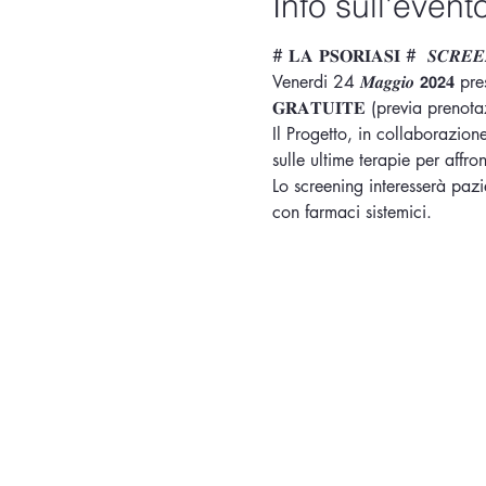
Info sull'event
# 𝐋𝐀 𝐏𝐒𝐎𝐑𝐈𝐀𝐒𝐈 #  𝑺𝑪𝑹𝑬𝑬
Venerdi 24 𝑴𝒂𝒈𝒈𝒊𝒐 𝟮𝟬𝟮𝟒 presso la 
𝐆𝐑𝐀𝐓𝐔𝐈𝐓𝐄 (previa pre
Il Progetto, in collaborazion
sulle ultime terapie per affron
Lo screening interesserà pazi
con farmaci sistemici.