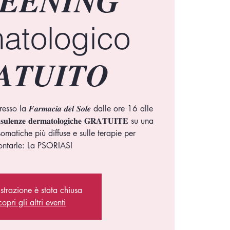
𝑬𝑬𝑵𝑰𝑵𝑮
atologico
𝑨𝑻𝑼𝑰𝑻𝑶
esso la 𝑭𝒂𝒓𝒎𝒂𝒄𝒊𝒂 𝒅𝒆𝒍 𝑺𝒐𝒍𝒆 dalle ore 16 alle
𝐨𝐧𝐬𝐮𝐥𝐞𝐧𝐳𝐞 𝐝𝐞𝐫𝐦𝐚𝐭𝐨𝐥𝐨𝐠𝐢𝐜𝐡𝐞 𝐆𝐑𝐀𝐓𝐔𝐈𝐓𝐄 su una
omatiche più diffuse e sulle terapie per
istrazione è stata chiusa
opri gli altri eventi