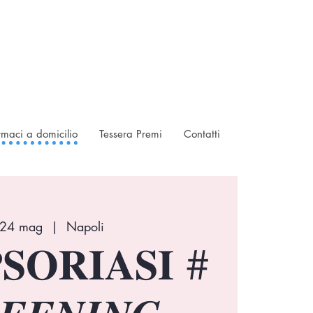
rmaci a domicilio
Tessera Premi
Contatti
 24 mag
  |  
Napoli
𝐒𝐎𝐑𝐈𝐀𝐒𝐈 #