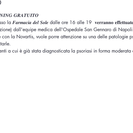
o
𝑵𝑰𝑵𝑮 𝑮𝑹𝑨𝑻𝑼𝑰𝑻𝑶
𝑭𝒂𝒓𝒎𝒂𝒄𝒊𝒂 𝒅𝒆𝒍 𝑺𝒐𝒍𝒆 dalle ore 16 alle 19  𝐯𝐞𝐫𝐫𝐚𝐧𝐧𝐨 𝐞𝐟𝐟𝐞𝐭𝐭𝐮𝐚𝐭𝐞 𝐜𝐨𝐧
notazione) dall'equipe medica dell'Ospedale San Gennaro di Napoli
e con la Novartis, vuole porre attenzione su una delle patologie p
tarle.
enti a cui è già stata diagnosticata la psoriasi in forma moderata 